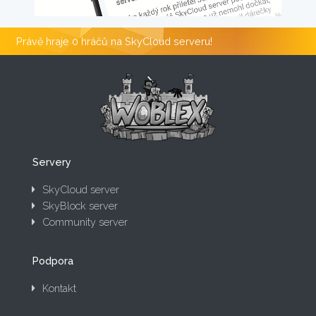
Právě hraje 0 hráčů na SkyCloud serveru!
Servery
SkyCloud server
SkyBlock server
Community server
Podpora
Kontakt