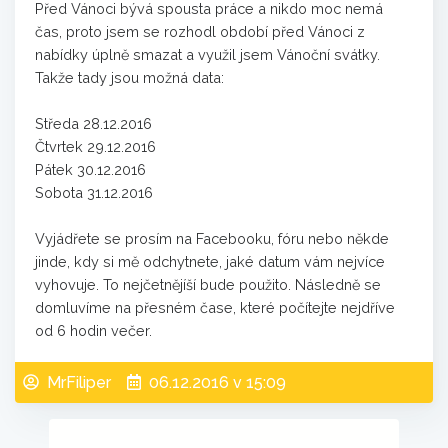
Před Vánoci bývá spousta práce a nikdo moc nemá
čas, proto jsem se rozhodl období před Vánoci z
nabídky úplně smazat a využil jsem Vánoční svátky.
Takže tady jsou možná data:
Středa 28.12.2016
Čtvrtek 29.12.2016
Pátek 30.12.2016
Sobota 31.12.2016
Vyjádřete se prosím na Facebooku, fóru nebo někde
jinde, kdy si mě odchytnete, jaké datum vám nejvíce
vyhovuje. To nejčetnějíší bude použito. Následně se
domluvíme na přesném čase, které počítejte nejdříve
od 6 hodin večer.
MrFiliper
06.12.2016 v 15:09