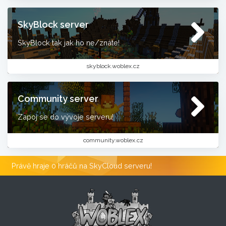
SkyBlock server
SkyBlock tak jak ho ne/znáte!
skyblock.woblex.cz
Community server
Zapoj se do vývoje serveru!
community.woblex.cz
Právě hraje 0 hráčů na SkyCloud serveru!