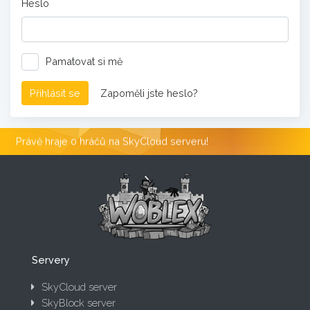
Heslo
Pamatovat si mě
Přihlásit se
Zapoměli jste heslo?
Právě hraje 0 hráčů na SkyCloud serveru!
Servery
SkyCloud server
SkyBlock server