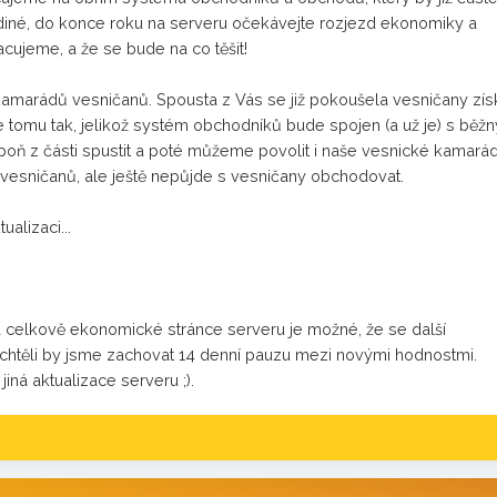
diné, do konce roku na serveru očekávejte rozjezd ekonomiky a
cujeme, a že se bude na co těšit!
kamarádů vesničanů. Spousta z Vás se již pokoušela vesničany získ
. Je tomu tak, jelikož systém obchodníků bude spojen (a už je) s běž
spoň z části spustit a poté můžeme povolit i naše vesnické kamarád
vesničanů, ale ještě nepůjde s vesničany obchodovat.
ualizaci...
celkově ekonomické stránce serveru je možné, že se další
e chtěli by jsme zachovat 14 denní pauzu mezi novými hodnostmi.
iná aktualizace serveru ;).