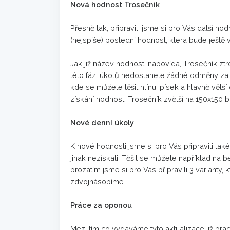
Nová hodnost Trosečník
Přesně tak, připravili jsme si pro Vás další h
(nejspíše) poslední hodnost, která bude ještě
Jak již název hodnosti napovídá, Trosečník ztro
této fázi úkolů nedostanete žádné odměny za
kde se můžete těšit hlínu, písek a hlavně větší
získání hodnosti Trosečník zvětší na 150x150 b
Nové denní úkoly
K nové hodnosti jsme si pro Vás připravili tak
jinak nezískali. Těšit se můžete například na 
prozatím jsme si pro Vás připravili 3 varianty, k
zdvojnásobíme.
Práce za oponou
Mezi tím co vydáváme tyto aktualizace již pr