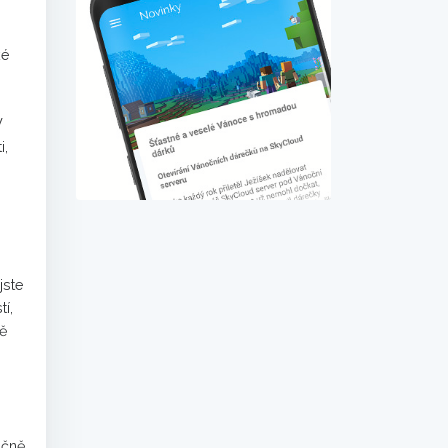
ké
V
i,
jste
í,
ně
ečně