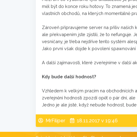
měl být do konce roku hotovy. To znamená je
vlastních obchodů, na kterých momentálně pra
Zároveň připravujeme server na příliv našich 
ale překvapením jste zjistili, že to nefunguje
vesničany, je třeba nejdříve tento systém ale
Jako první však dojde k povolení spawnování 
A další zajímavosti, které zveřejníme v další akt
Kdy bude další hodnost?
Vzhledem k velkým pracím na obchodnících a 
zveřejnění hodnosti zpozdí opět o pár dní, al
Jedno je ale jisté, když nebude hodnost, bude j
MrFiliper
18.11.2017 v 19:46