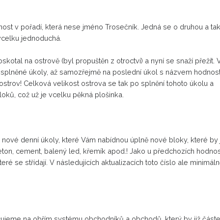
odnost v pořadí, která nese jméno Trosečník. Jedná se o druhou a ta
 vcelku jednoduchá.
skotal na ostrově (byl propuštěn z otroctví) a nyní se snaží přežít. 
 splněné úkoly, až samozřejmě na poslední úkol s názvem hodnost
 ostrov! Celková velikost ostrova se tak po splnění tohoto úkolu a
loků, což už je vcelku pěkná plošinka.
é nové denní úkoly, které Vám nabídnou úplně nové bloky, které by 
beton, cement, balený led, křemík apod.! Jako u předchozích hodnost
teré se střídají. V následujících aktualizacích toto číslo ale minimál
acujeme na obřím systému obchodníků a obchodů, který by již část