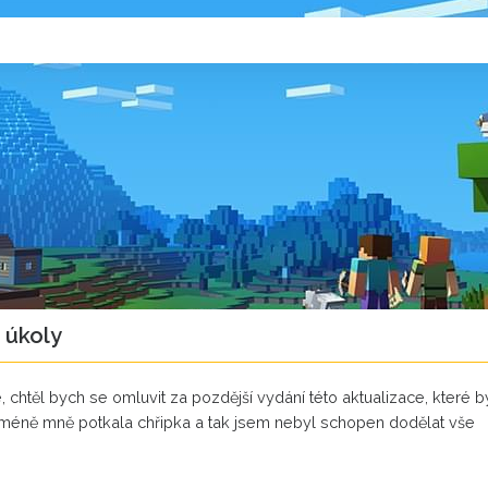
 úkoly
chtěl bych se omluvit za pozdější vydání této aktualizace, které b
méně mně potkala chřipka a tak jsem nebyl schopen dodělat vše