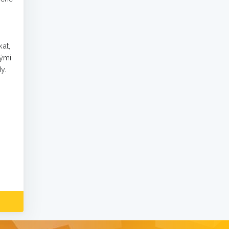
at,
nými
y.