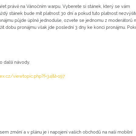
řet právě na Vánočním warpu. Vyberete si stánek, který se vám
 Každý stánek bude mít platnost 30 dní a pokud tuto platnost nezvýšít
ronájmu půjde úplně jednoduše, ozvete se jednomu z moderátorů 
užit dobu pronájmu však jde poslední 3 dny ke konci pronájmu. Po
o další návody.
ex.cz/viewtopic.php?f=34&t=197
asem změní a v plánu je i napojení vašich obchodů na naší mobilní