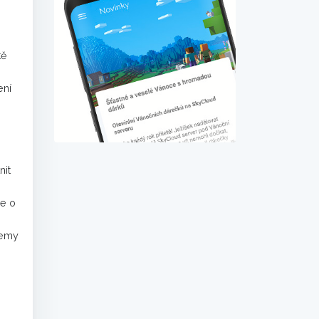
tě
ení
nit
se o
temy