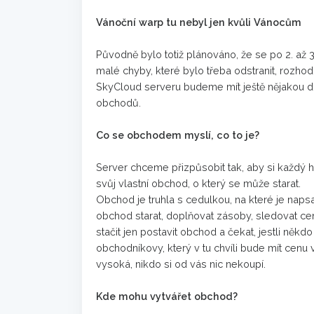
Vánoční warp tu nebyl jen kvůli Vánocům
Původně bylo totiž plánováno, že se po 2. až 3
malé chyby, které bylo třeba odstranit, rozho
SkyCloud serveru budeme mít ještě nějakou dob
obchodů.
Co se obchodem myslí, co to je?
Server chceme přizpůsobit tak, aby si každý hr
svůj vlastní obchod, o který se může starat.
Obchod je truhla s cedulkou, na které je naps
obchod starat, doplňovat zásoby, sledovat ce
stačit jen postavit obchod a čekat, jestli něk
obchodníkovy, který v tu chvíli bude mít cen
vysoká, nikdo si od vás nic nekoupí.
Kde mohu vytvářet obchod?