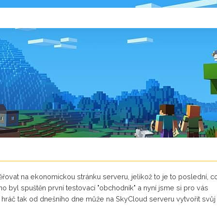
ovat na ekonomickou stránku serveru, jelikož to je to poslední, c
 byl spuštěn první testovací "obchodník" a nyní jsme si pro vás
ý hráč tak od dnešního dne může na SkyCloud serveru vytvořit svůj