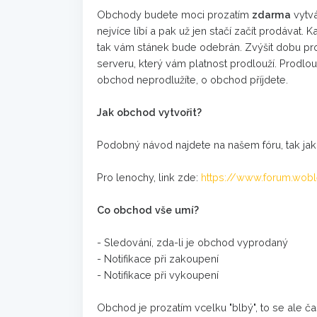
Obchody budete moci prozatím
zdarma
vytvá
nejvíce líbí a pak už jen stačí začít prodávat.
tak vám stánek bude odebrán. Zvýšit dobu p
serveru, který vám platnost prodlouží. Prodlo
obchod neprodlužíte, o obchod příjdete.
Jak obchod vytvořit?
Podobný návod najdete na našem fóru, tak jak
Pro lenochy, link zde:
https://www.forum.wobl
Co obchod vše umí?
- Sledování, zda-li je obchod vyprodaný
- Notifikace při zakoupení
- Notifikace při vykoupení
Obchod je prozatím vcelku "blbý", to se ale č