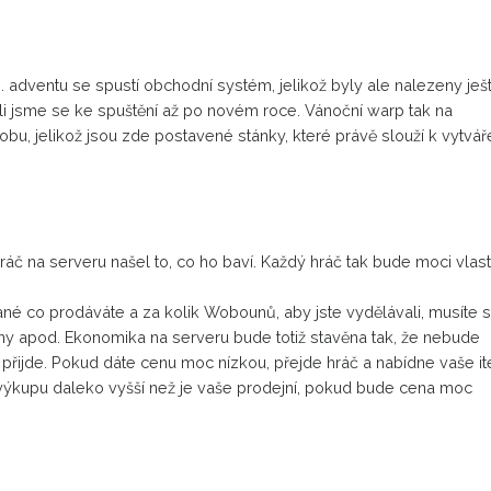
. adventu se spustí obchodní systém, jelikož byly ale nalezeny ješ
dli jsme se ke spuštění až po novém roce. Vánoční warp tak na
u, jelikož jsou zde postavené stánky, které právě slouží k vytvář
áč na serveru našel to, co ho baví. Každý hráč tak bude moci vlast
ané co prodáváte a za kolik Wobounů, aby jste vydělávali, musíte 
ny apod. Ekonomika na serveru bude totiž stavěna tak, že nebude
do přijde. Pokud dáte cenu moc nízkou, přejde hráč a nabídne vaše i
u výkupu daleko vyšší než je vaše prodejní, pokud bude cena moc