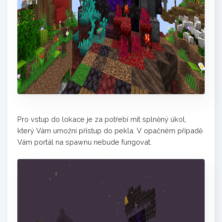
Pro vstup do lokace je za potřebí mít splněný úkol,
který Vám umožní přístup do pekla. V opačném případě
Vám portál na spawnu nebude fungovat.