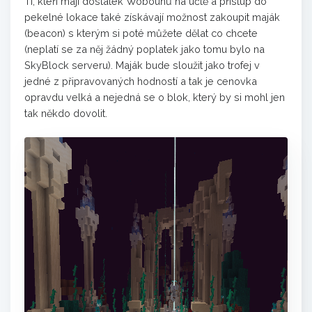
Ti, kteří mají dostatek Wobounů na účtě a přístup do
pekelné lokace také získávají možnost zakoupit maják
(beacon) s kterým si poté můžete dělat co chcete
(neplatí se za něj žádný poplatek jako tomu bylo na
SkyBlock serveru). Maják bude sloužit jako trofej v
jedné z připravovaných hodností a tak je cenovka
opravdu velká a nejedná se o blok, který by si mohl jen
tak někdo dovolit.