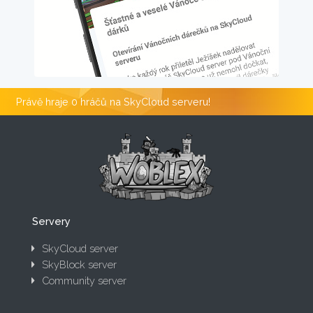
Právě hraje 0 hráčů na SkyCloud serveru!
Servery
SkyCloud server
SkyBlock server
Community server