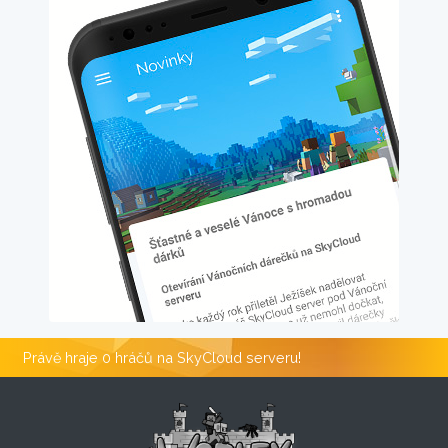
Právě hraje 0 hráčů na SkyCloud serveru!