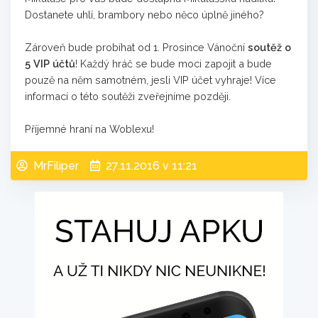
Dostanete uhlí, brambory nebo něco úplně jiného?
Zároveň bude probíhat od 1. Prosince Vánoční
soutěž o
5 VIP účtů
! Každý hráč se bude moci zapojit a bude
pouzě na něm samotném, jesli VIP účet vyhraje! Více
informací o této soutěži zveřejníme později.
Příjemné hraní na Woblexu!
MrFiliper
27.11.2016 v 11:21