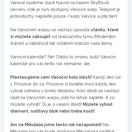
Vánoce budeme slavit hlavně na našem SkyBlock
serveru, kde je nyní dostupný Vánoční warp. Teleport je
jednoduchý, napíšete pouze /warp Vanoce a jste tam!
Na Vánočním warpu se nachází spousta
stánků, které
si můžete zakoupit
od realizačního týmu (Moderátor,
Admin) a nabídnout tak ostatním hráčům vaše itemy.
Vánoční kalendář? Ne! Chtělo to změnu, tudíž Vánoční
kalendář pro vás tento rok nemáme, ale...
Přestavujeme vám Vánoční kolo štěstí!
Každý den od
1. Prosince do 24. Prosince si budete moci každý den
vybrat odměnu v tomto štěstíčku. Kolo štěstí se nachází
opět na Vánočním warpu, jistě ho lehce najdete. A co
můžete vyhrát? To je o vašem štěstí!
Můžete vyhrát
diamant, ruditový blok nebo třeba kosti!
Ani na Mikuláše jsme tento rok nezapoměli!
Na
Mikuláše pro vás bude dostupná Mikulášská nadílka!