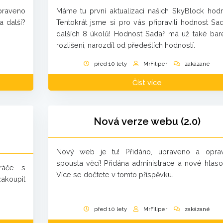
opraveno
Máme tu první aktualizaci našich SkyBlock hodn
a další?
Tentokrát jsme si pro vás připravili hodnost Sa
dalších 8 úkolů! Hodnost Sadař má už také ba
rozlišení, narozdíl od předešlích hodností.
před 10 lety
MrFiliper
zakázané
Číst více
Nová verze webu (2.0)
Nový web je tu! Přidáno, upraveno a opra
spousta věcí! Přidána administrace a nové hlaso
hráče s
Více se dočtete v tomto příspěvku.
akoupit
před 10 lety
MrFiliper
zakázané