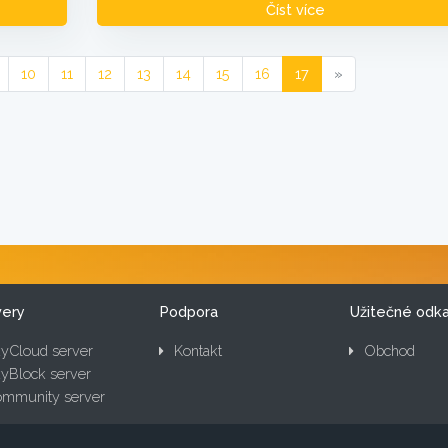
Číst více
10
11
12
13
14
15
16
17
»
very
Podpora
Užitečné odk
yCloud server
Kontakt
Obchod
yBlock server
mmunity server