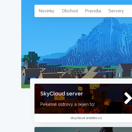
Novinky
Obchod
Pravidla
Servery
SkyCloud server
Pekelné ostrovy a nejen to!
skycloud.woblex.cz