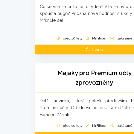
Co se vše změnilo tento týden? Víte že bylo 
spousta bugů? Přidána nová hodnost s úkoly 
Mrkněte se!
před 10 lety
MrFiliper
zakázané
Číst více
Majáky pro Premium účty
zprovozněny
Další novinka, která poteší především 
Premium účty. Od dnešního dne si můžete z
Beacon (Maják).
před 10 lety
MrFiliper
zakázané