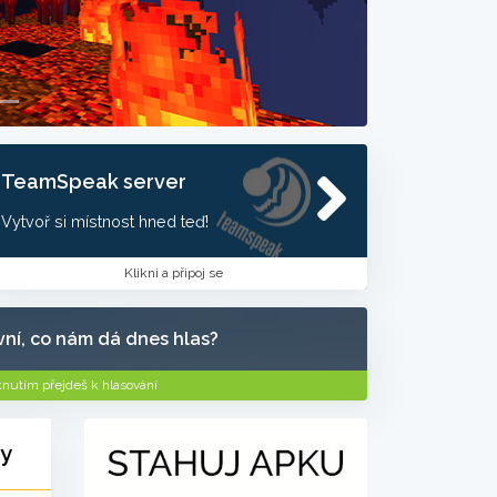
TeamSpeak server
Vytvoř si místnost hned teď!
Klikni a připoj se
ní, co nám dá dnes hlas?
knutím přejdeš k hlasování
ly