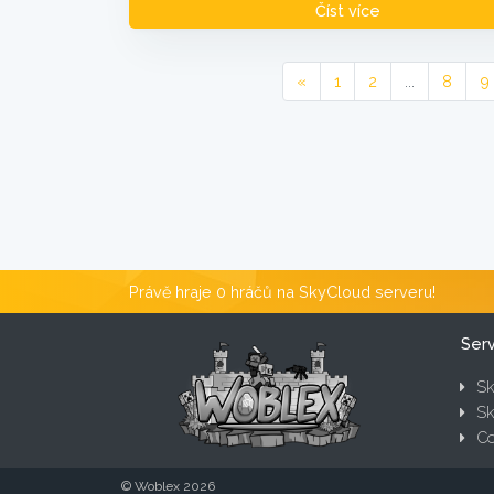
Číst více
«
1
2
...
8
9
Právě hraje 0 hráčů na SkyCloud serveru!
Ser
Sk
Sk
Co
© Woblex 2026