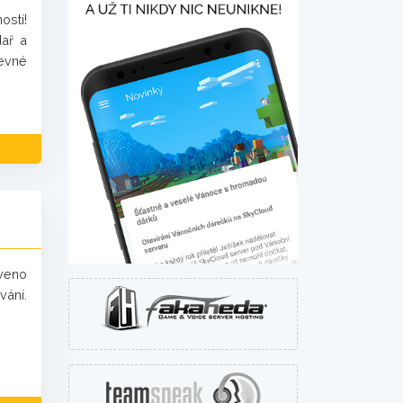
ostí!
dař a
revné
veno
vání.