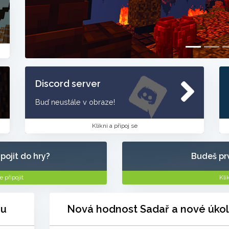
Discord server
Buď neustále v obraze!
Klikni a připoj se
ipojit do hry?
Budeš prv
 připojit
Kli
ru
Nová hodnost Sadař a nové úko