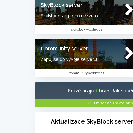
SkyBlock server
SkyBlock tak jak ho ne/znáte!
skyblock.woblex.cz
Community server
Zapoj se do vývoje serveru!
community.woblex.cz
Právě hraje
1
hráč. Jak se př
Kliknutím zobrazíš návod jak se
Aktualizace SkyBlock serve