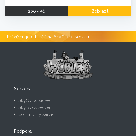
200,- Kč
Zobrazit
Právě hraje 0 hráčů na SkyCloud serveru!
Servery
SkyCloud server
SkyBlock server
Community server
Podpora