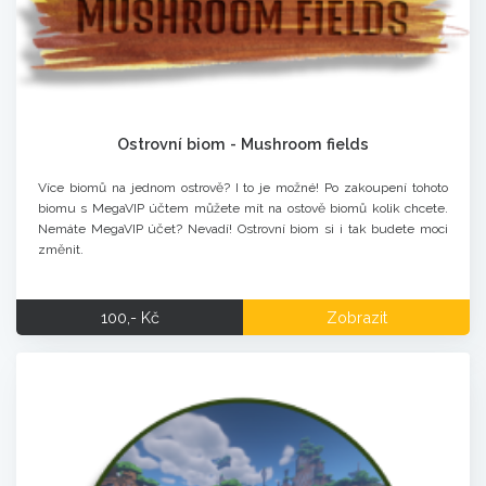
Ostrovní biom - Mushroom fields
Více biomů na jednom ostrově? I to je možné! Po zakoupení tohoto
biomu s MegaVIP účtem můžete mít na ostově biomů kolik chcete.
Nemáte MegaVIP účet? Nevadí! Ostrovní biom si i tak budete moci
změnit.
100,- Kč
Zobrazit