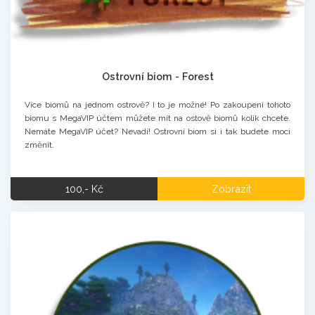
Ostrovní biom - Forest
Více biomů na jednom ostrově? I to je možné! Po zakoupení tohoto
biomu s MegaVIP účtem můžete mít na ostově biomů kolik chcete.
Nemáte MegaVIP účet? Nevadí! Ostrovní biom si i tak budete moci
změnit.
100,- Kč
Zobrazit