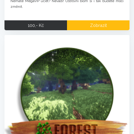
Nemáte MegaVIP účet? Nevadí! Ostrovní biom si i tak budete moci
změnit.
100,- Kč
Zobrazit