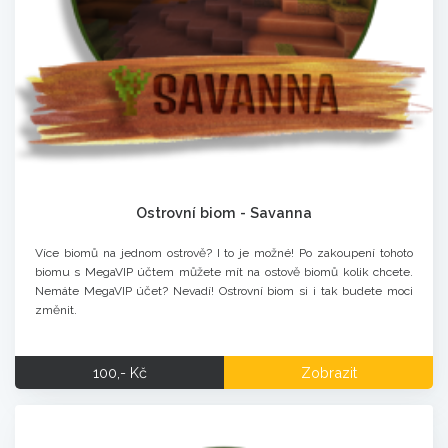
Ostrovní biom - Savanna
Více biomů na jednom ostrově? I to je možné! Po zakoupení tohoto
biomu s MegaVIP účtem můžete mít na ostově biomů kolik chcete.
Nemáte MegaVIP účet? Nevadí! Ostrovní biom si i tak budete moci
změnit.
100,- Kč
Zobrazit