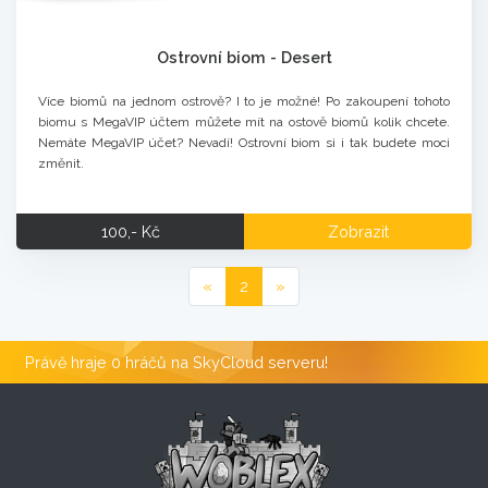
Ostrovní biom - Desert
Více biomů na jednom ostrově? I to je možné! Po zakoupení tohoto
biomu s MegaVIP účtem můžete mít na ostově biomů kolik chcete.
Nemáte MegaVIP účet? Nevadí! Ostrovní biom si i tak budete moci
změnit.
100,- Kč
Zobrazit
«
2
»
Právě hraje 0 hráčů na SkyCloud serveru!