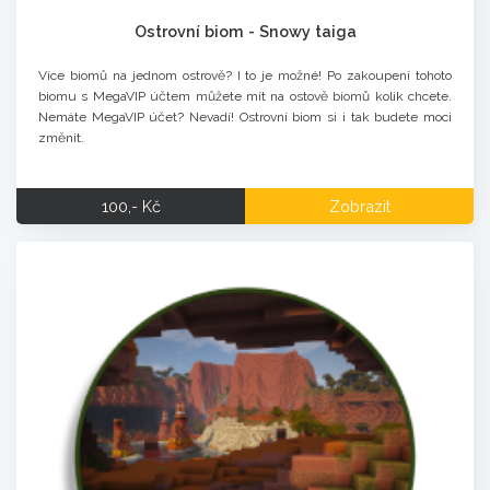
Ostrovní biom - Snowy taiga
Více biomů na jednom ostrově? I to je možné! Po zakoupení tohoto
biomu s MegaVIP účtem můžete mít na ostově biomů kolik chcete.
Nemáte MegaVIP účet? Nevadí! Ostrovní biom si i tak budete moci
změnit.
100,- Kč
Zobrazit