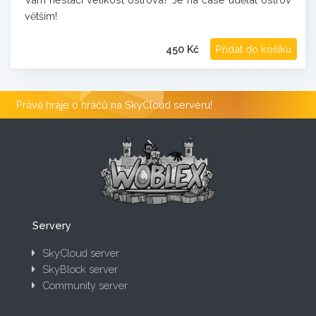
větším!
450 Kč
Přidat do košíku
Právě hraje 0 hráčů na SkyCloud serveru!
Servery
SkyCloud server
SkyBlock server
Community server